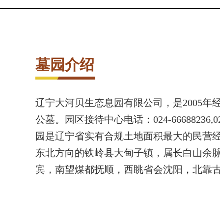
墓园介绍
辽宁大河贝生态息园有限公司，是2005
公墓。园区接待中心电话：024-66688236,0
园是辽宁省实有合规土地面积最大的民营
东北方向的铁岭县大甸子镇，属长白山余
宾，南望煤都抚顺，西眺省会沈阳，北靠
艺术碑4
艺术别
￥现价：
￥原价：
￥原价：