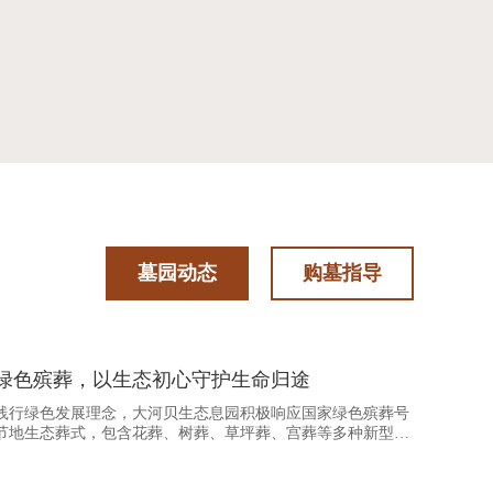
大河
墓园动态
购墓指导
绿色殡葬，以生态初心守护生命归途
践行绿色发展理念，大河贝生态息园积极响应国家绿色殡葬号
节地生态葬式，包含花葬、树葬、草坪葬、宫葬等多种新型安
文、温情的方式，重塑生命告别仪式，赋予生命归途全新的时