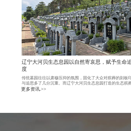
辽宁大河贝生态息园以自然寄哀思，赋予生命
度
传统墓园往往以肃穆压抑的氛围，固化了大众对殡葬的刻板
与追思多了几分沉重。而辽宁大河贝生态息园打造的生态殡
了生命纪念的全新形式，让告别不再沉重，让思念更有温度
更多资讯.>>