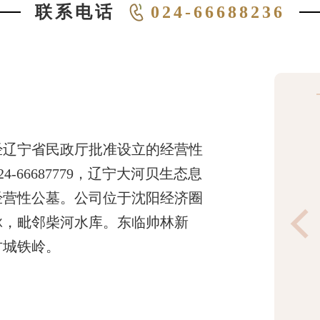
024-66688236
联系电话
年经辽宁省民政厅批准设立的经营性
24-66687779，辽宁大河贝生态息
经营性公墓。公司位于沈阳经济圈
脉，毗邻柴河水库。东临帅林新
古城铁岭。
艺术碑2
￥现价：
￥现价：
￥原价：