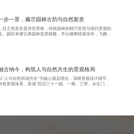
一步一景，藏尽园林古韵与自然新意
，目之所及皆是诗意景致，传统园林的精巧意境与现代景观的
生。园区承袭古典园林造景精髓，亭台楼阁错落排布，飞檐斗
建筑细节都镌刻着中式古典的温婉与庄重，尽显东方园林的深
融古纳今，构筑人与自然共生的景观格局
以“人与自然和谐共生”为核心规划理念，深耕景观设计细节，
特色景观体系，形成“四贝三十一园、一廊、三带、永生门、
局。