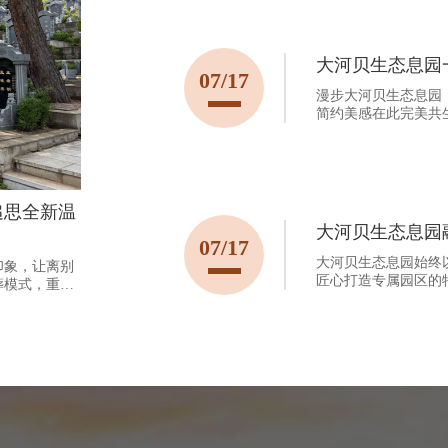
大河贝生态息园
07/17
漫步大河贝生态息园
简约美感在此完美共
拱雅致精巧，每一处
邃意境。
追思全新温
大河贝生态息园
07/17
大河贝生态息园始终
印象，让离别
匠心打造专属园区的
葬模式，重构
龙龟”的独特空间布
。