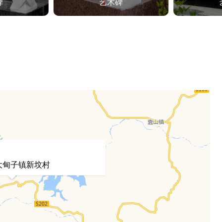
碑
艺术碑
大甸子镇新坟村